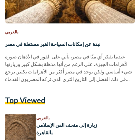
بالعربي
نبذة عن إمكانات السياحة الغير مستغلة في مصر
عندما يفكر أي منّا في مصر، تأتي على الفور في الأذهان صورة
لأهرامات الجيزة، على الرغم من أنها مذهلة بشكل كبير وزيارتها
شيء أساسي ولكن يوجد في مصر أكثر من الأهرامات بكثير. يرجع
في ذلك الفضل إلى التاريخ الثري الذي تركه المصريون القدماء
وراءهم، مما يُشعر الناس في جميع أنحاء العالم بالرهبة من هذه
الحضارة القديمة ويجعلهم يفعلون أي شيء للوقوف أمام سفح
Top Viewed
الأهرامات أو حتى المشي عبر المعابد التي صمدت عبر الزمان. ومع
ذلك، فإن ما لا يدركه العديد…
بالعربي
زيارة إلى متحف الفن الإسلامي
بالقاهرة