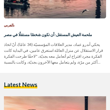
بالعربي
ملحمة العيش المستقل: أن تكون شخصًا مستقلًا في مصر
يحكي أندرو عماد، مدير العلاقات المؤسسيّة (34 عامًا)، أنّ اتخاذ
قرار الاستقلال عن منزل العائلة استغرق عامين، في البداية كانت
الفكرة مجرد اقتراح لم أتعامل معه بجديّة، "لاحقًا طرحت الفكرة
أكثر من مرّة، ولم يتعامل معها الآخرون بجديّة، وكانت بالنسبة
إليهم محض هراء، فيما واصلت تكرار الحديث عن الأمر الذي بدا لهم
كمجرد حماقة، وكان الرد: لماذا تريد المغادرة؟ هنا أنت تأكل،
تشرب، تنام، وتنظف ملابسك، كل هذا دون مقابل". تعد فكرة
Latest News
العيش المستقل بعيًدا عن منزل العائلة، من المحرمات…