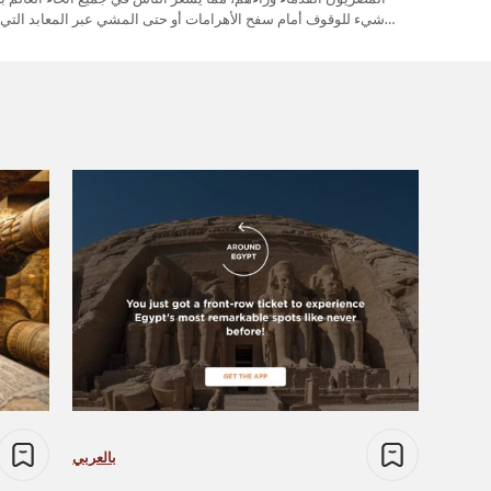
شيء للوقوف أمام سفح الأهرامات أو حتى المشي عبر المعابد التي صمدت عبر الزمان. ومع ذلك، فإن ما لا يدركه العديد…
بالعربي