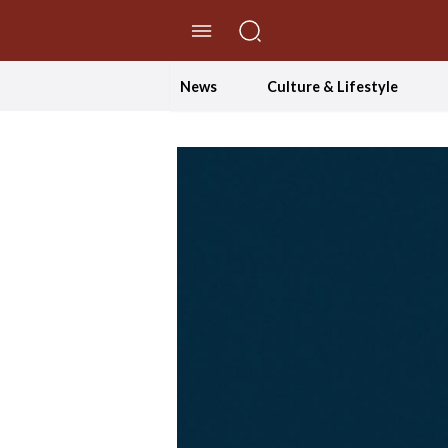
//Skip to content
News
Culture & Lifestyle