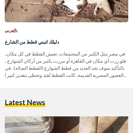
بالعربي
دليلك لتبني قطط من الشارع
في مصر مثل الكثير من المجتمعات، تعيش القطط في كل مكان..
فلو زرت أي مكان في القاهرة أو مررت بكثير من أركان الشوارع ،
بالتأكيد سوف تجد العديد من قطط الشوارع (القطط الضالة) . في
العصور المصرية القديمة، كانت القطط تُعبَد وتحظى بتقدير كبير ا
لقدرتها الفائقة على قتل القوارض والثعابين السامة خلسةً. قد لا
تحظى القطط بشكل عام بنفس التقدير الذي كانت تناله في ذلك
الوقت ولكن هذا لا ينفي حقيقة أنها كائنات محبوبة من الكثير ولا
Latest News
زال وجودها…