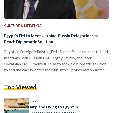
CULTURE & LIFESTYLE
Egypt’s FM to Meet Ukraine-Russia Delegations to
Reach Diplomatic Solution
Egyptian Foreign Minister (FM) Sameh Shoukry is set to hold
meetings with Russian FM, Sergey Lavrov, and later
Ukrainian FM, Dmytro Kuleba to seek a diplomatic solution
to end the war, tweeted the Ministry’s Spokesperson Ahmed
Hafez. توجه اليوم الوزير شكري إلى موسكو، ومنها لاحقا إلى
وارسو، في إطار زيارة لمجموعة الاتصال العربية على المستوى
Top Viewed
الوزاري، تنفيذا لمُخرجات مجلس الجامعة العربية بإجراء
المشاورات والاتصالات اللازمة مع الأطراف المعنية بهدف
المساهمة في إيجاد حل دبلوماسي للأزمة في
EGYPT
أوكرانيا@arableague_gs — Egypt MFA…
Airplane Flying to Egypt in
Emergency Landing after